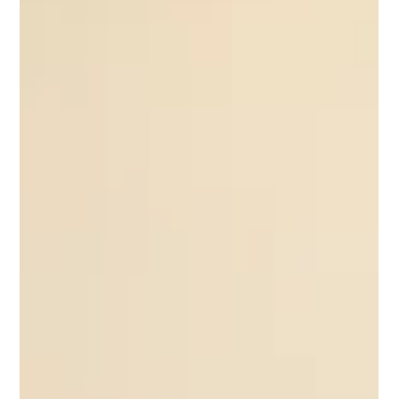
Conhecimento à Ação", esta edição reunirá
investigadores, decisores políticos e
representantes da sociedade civil para refletir
sobre a forma como o conhecimento científico
pode contribuir para a conceção, implementação
e avaliação de políticas públicas m