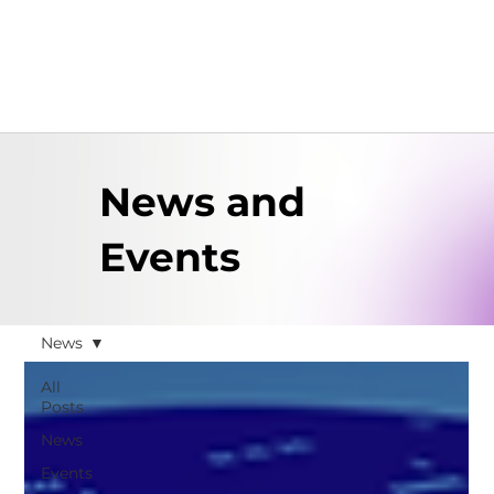
News and
Events
News
All
Posts
News
Events