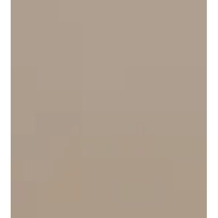
News
Linha Temática 3 do SocioDigital
Lab no Encontro Ciência e
Inovação 2026
Candidaturas até 23 de julho de 2026.