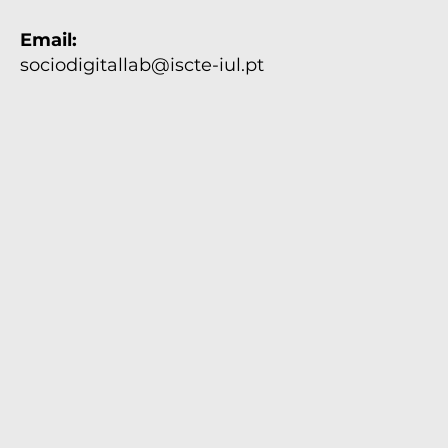
Avenida das Forças Armadas, nº40,
1649-026 Lisboa
Portugal
Email:
sociodigitallab@iscte-iul.pt