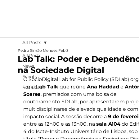
All Posts
Pedro Simão Mendes
Feb 3
All Posts
Lab Talk: Poder e Dependênc
News
na Sociedade Digital
Events
O SocioDigital Lab for Public Policy (SDLab) org
uma 
Lab Talk
 que reúne 
Ana Haddad
 e 
Antón
Positions
Soares
, premiados com uma bolsa de 
doutoramento SDLab, 
por apresentarem proje
multidisciplinares de elevada qualidade e com
impacto social.
 A sessão decorre a 
9 de feverei
entre as 12h00 e as 13h00, na 
sala A104
 do Edif
4 do Iscte-Insituto Universitário de Lisboa, sob 
título "
Poder e Dependência na Sociedade Digi