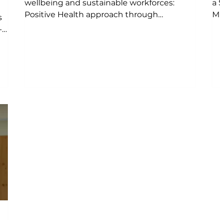
wellbeing and sustainable workforces:
a
Positive Health approach through
M
s
Structured Interview Matrix (SIM)"
-