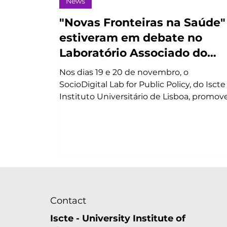
News
"Novas Fronteiras na Saúde"
estiveram em debate no
Laboratório Associado do
Iscte
Nos dias 19 e 20 de novembro, o
SocioDigital Lab for Public Policy, do Iscte
Instituto Universitário de Lisboa, promov
a conferência "Novas Fronteiras na Saúde"
reunindo especialistas das áreas da saúd
e tecnologia digital para debater as
possibilidades de convergência entre est
dois campos.
Contact
Iscte - University Institute of