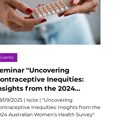
Events
eminar "Uncovering
ontraceptive Inequities:
nsights from the 2024
ustralian Women’s Health
/09/2025 | Iscte | "Uncovering
urvey"
ontraceptive Inequities: Insights from the
024 Australian Women’s Health Survey"