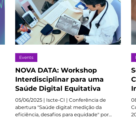
Events
NOVA DATA: Workshop
S
Interdisciplinar para uma
C
Saúde Digital Equitativa
I
A
05/06/2025 | Iscte-CI | Conferência de
08
S
abertura "Saúde digital: medição da
C
eficiência, desafios para equidade" por
2
Julian Perelman.